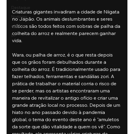
Destaque
Criaturas gigantes invadiram a cidade de Niigata 
Notícias
no Japão. Os animais deslumbrantes e seres 
míticos são todos feitos com sobras de palha da 
eBooks
colheita do arroz e realmente parecem ganhar 
IA
vida.
Wara, ou palha de arroz, é o que resta depois 
que os grãos foram debulhados durante a 
colheita do arroz. É tradicionalmente usado para 
fazer telhados, ferramentas e sandálias zori. A 
prática de trabalhar o material corria o risco de 
se perder, mas os artistas encontraram uma 
maneira de revitalizar o antigo ofício e criar uma 
grande atração local no processo. Depois de um 
hiato no ano passado devido à pandemia 
global, o tema do evento deste ano é "amuletos 
da sorte que dão vitalidade a quem os vê". Como 
resultado, ele apresenta várias criaturas da 