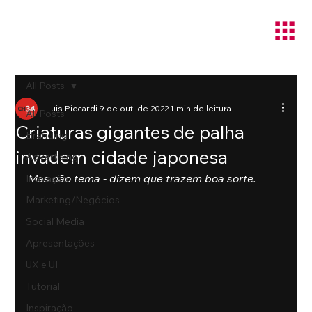
All Posts
Luis Piccardi
9 de out. de 2022
1 min de leitura
All Posts
Criaturas gigantes de palha
Branding
invadem cidade japonesa
Advertising
Mas não tema - dizem que trazem boa sorte.
Inovação
Marketing/Negócios
Social Media
Apresentações
UX e UI
Tutorial
Inspiração