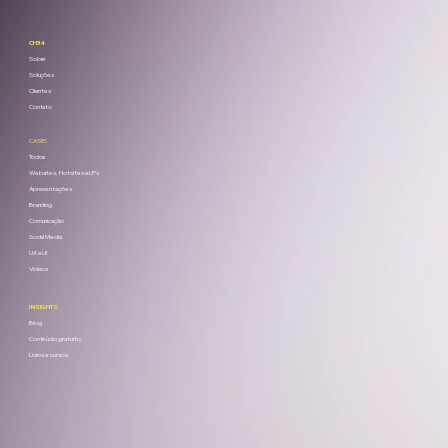
CH34
Sobre
Soluções
Clientes
Contato
CASES
Todos
Websites, Hotsites e LPs
Apresentações
Branding
Comunicação
Social Media
UX e UI
Vídeos
INSIGHTS
Blog
Conteúdo gratuito
Livros e cursos