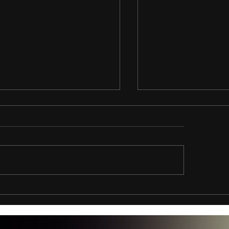
onald’s lança primeiro
O fim de Hollywood
nde comercial 100% IA
do marketing intel
com vídeos com I