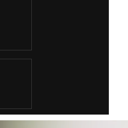
 e o início
igente
A