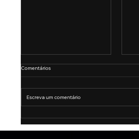
Comentários
Escreva um comentário
Disney libera seu universo
McD
mágico para a IA
gra