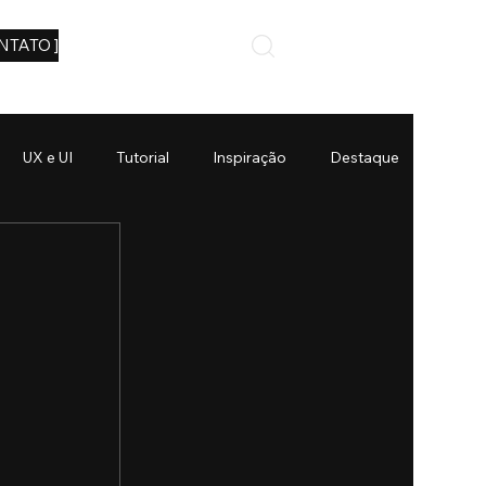
NTATO ]
UX e UI
Tutorial
Inspiração
Destaque