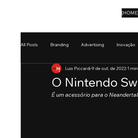
[HOME
All Posts
Branding
Advertising
Inovação
Luis Piccardi
9 de out. de 2022
1 min
Notícias
eBooks
IA
O Nintendo Swi
É um acessório para o Neanderta