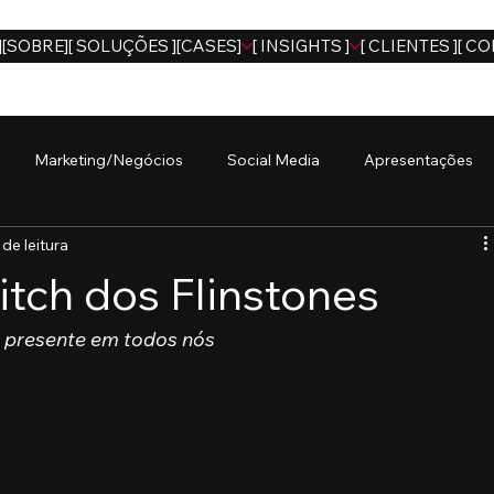
]
[SOBRE]
[ SOLUÇÕES ]
[CASES]
[ INSIGHTS ]
[ CLIENTES ]
[ CO
Marketing/Negócios
Social Media
Apresentações
 de leitura
tch dos Flinstones
l presente em todos nós