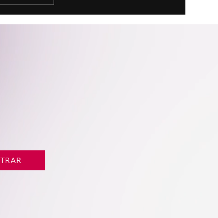
onais que
m
s
STRAR