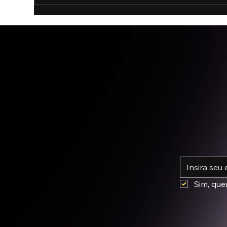
Como usar inteligência
A C
artificial no marketing sem
pro
deixar sua marca com cara
de “feito com IA”
*
Sim, que