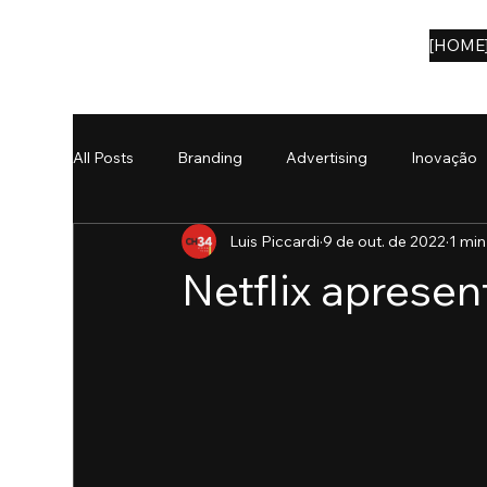
[HOME
All Posts
Branding
Advertising
Inovação
Luis Piccardi
9 de out. de 2022
1 min
Notícias
eBooks
IA
Netflix apresen