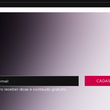
opa do Mundo e os
10 gatilhos emoci
dutos de luxo
mais convertem e
campanhas digitai
CADA
ro receber dicas e conteudo gratuito.