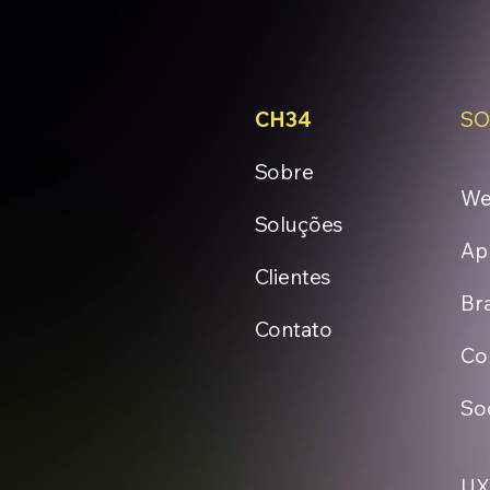
CH34
SO
Sobre
Web
Soluções
Ap
Clientes
Br
Contato
Co
So
UX