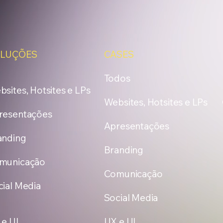
LUÇÕES
CASES
Todos
sites, Hotsites e LPs
Websites, Hotsites e LPs
resentações
Apresentações
anding
Branding
municação
Comunicação
cial Media
Social Media
 e UI
UX e UI