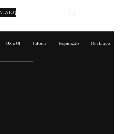
NTATO ]
UX e UI
Tutorial
Inspiração
Destaque