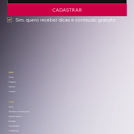
CADASTRAR
Sim, quero receber dicas e conteudo gratuito.
CH34
Sobre
Soluções
Clientes
Contato
CASES
Todos
Websites, Hotsites e LPs
Apresentações
Branding
Comunicação
Social Media