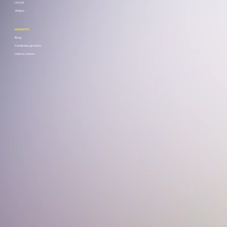
UX e UI
Vídeos
INSIGHTS
Blog
Conteúdo gratuito
Livros e cursos