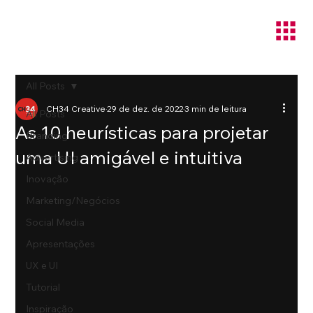
All Posts
CH34 Creative
29 de dez. de 2022
3 min de leitura
All Posts
As 10 heurísticas para projetar
Branding
uma UI amigável e intuitiva
Advertising
Inovação
Marketing/Negócios
Social Media
Apresentações
UX e UI
Tutorial
Inspiração