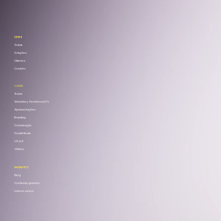
CH34
Sobre
Soluções
Clientes
Contato
CASES
Todos
Websites, Hotsites e LPs
Apresentações
Branding
Comunicação
Social Media
UX e UI
Vídeos
INSIGHTS
Blog
Conteúdo gratuito
Livros e cursos