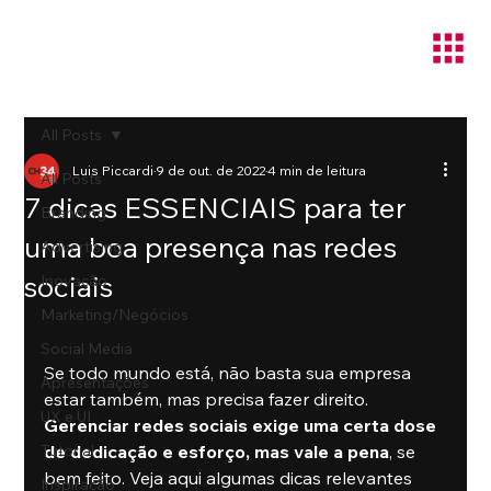
All Posts
Luis Piccardi
9 de out. de 2022
4 min de leitura
All Posts
7 dicas ESSENCIAIS para ter
Branding
uma boa presença nas redes
Advertising
sociais
Inovação
Marketing/Negócios
Social Media
Se todo mundo está, não basta sua empresa 
Apresentações
estar também, mas precisa fazer direito. 
UX e UI
Gerenciar redes sociais exige uma certa dose 
Tutorial
de dedicação e esforço, mas vale a pena
, se 
bem feito. Veja aqui algumas dicas relevantes 
Inspiração