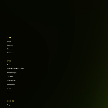
CH34
Sobre
Soluções
Clientes
Contato
CASES
Todos
Websites, Hotsites e LPs
Apresentações
Branding
Comunicação
Social Media
UX e UI
Vídeos
INSIGHTS
Blog