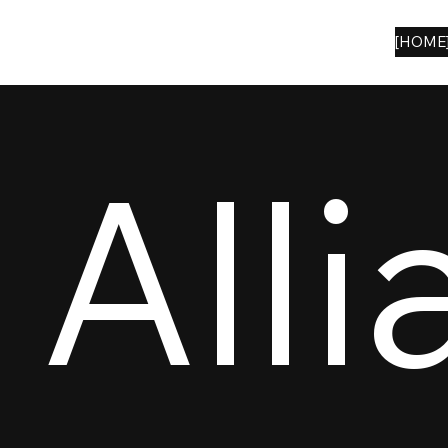
[HOME
Alli