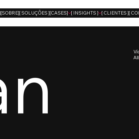
]
[SOBRE]
[ SOLUÇÕES ]
[CASES]
[ INSIGHTS ]
[ CLIENTES ]
[ CO
an
Ví
All