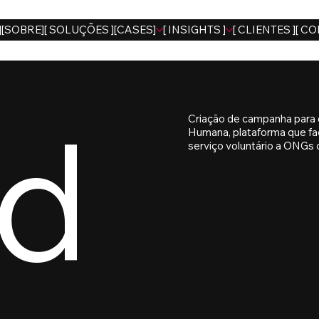
]
[SOBRE]
[ SOLUÇÕES ]
[CASES]
[ INSIGHTS ]
[ CLIENTES ]
[ CO
d
Criação de campanha para o
Humana, plataforma que fac
serviço voluntário a ONGs 