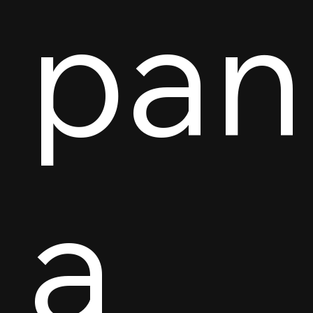
pan
a