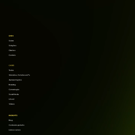
CH34
Sobre
Soluções
Clientes
Contato
CASES
Todos
Websites, Hotsites e LPs
Apresentações
Branding
Comunicação
Social Media
UX e UI
Vídeos
INSIGHTS
Blog
Conteúdo gratuito
Livros e cursos