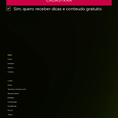
CADASTRAR
Sim, quero receber dicas e conteudo gratuito.
CH34
Sobre
Soluções
Clientes
Contato
CASES
Todos
Websites, Hotsites e LPs
Apresentações
Branding
Comunicação
Social Media
UX e UI
Vídeos