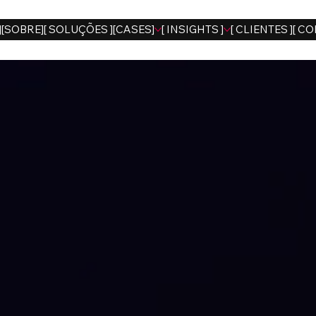
]
[SOBRE]
[ SOLUÇÕES ]
[CASES]
[ INSIGHTS ]
[ CLIENTES ]
[ CO