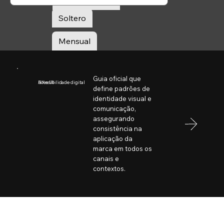
Desconectado
o
Soltero
Mensual
Guia oficial que
Acessibilidade digital
UX e UI
define padrões de
identidade visual e
comunicação,
assegurando
consistência na
aplicação da
marca em todos os
canais e
contextos.
Libro de marca