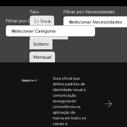
Tipo
Filtrar por Necessidades
Possí
Filtrar por Categoria
En línea
vel
contr
ataçã
Desconectado
o
Soltero
Mensual
Guia oficial que
Design de UI
UX e UI
define padrões de
identidade visual e
comunicação,
assegurando
consistência na
aplicação da
marca em todos os
canais e