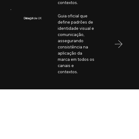
contextos.
Guia oficial que
Design de UX
UX e UI
define padrões de
identidade visual e
comunicação,
assegurando
consistência na
aplicação da
marca em todos os
canais e
contextos.
Libro de marca