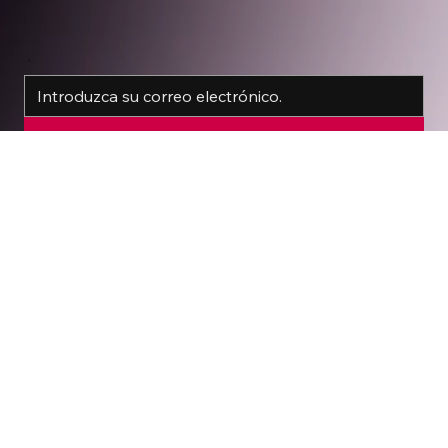
*
REGISTRO
Si, quiero recibir tips y contenido gratuito.
CH34
En
Soluciones
Clientes
Contacto
CASOS
Todo
Sitios web, micrositios y páginas de destino
Presentaciones
Herrada
Comunicación
Redes sociales