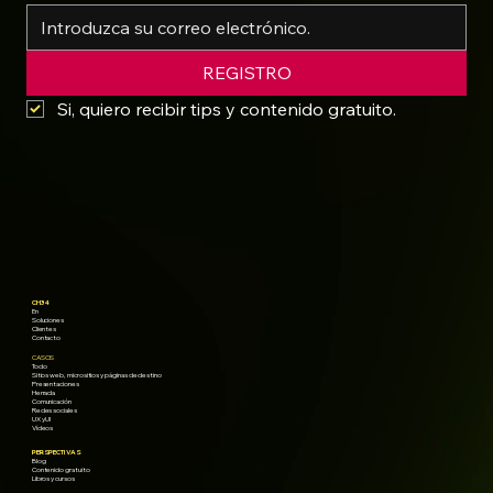
REGISTRO
Si, quiero recibir tips y contenido gratuito.
CH34
En
Soluciones
Clientes
Contacto
CASOS
Todo
Sitios web, micrositios y páginas de destino
Presentaciones
Herrada
Comunicación
Redes sociales
UX y UI
Vídeos
PERSPECTIVAS
Blog
Contenido gratuito
Libros y cursos