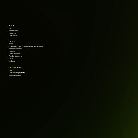
CH34
En
Soluciones
Clientes
Contacto
CASOS
Todo
Sitios web, micrositios y páginas de destino
Presentaciones
Herrada
Comunicación
Redes sociales
UX y UI
Vídeos
PERSPECTIVAS
Blog
Contenido gratuito
Libros y cursos