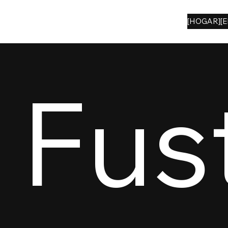
[HOGAR]
[E
Fus