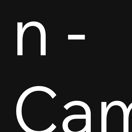
n -
Ca