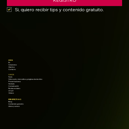
REGISTRO
Si, quiero recibir tips y contenido gratuito.
CH34
En
Soluciones
Clientes
Contacto
CASOS
Todo
Sitios web, micrositios y páginas de destino
Presentaciones
Herrada
Comunicación
Redes sociales
UX y UI
Vídeos
PERSPECTIVAS
Blog
Contenido gratuito
Libros y cursos