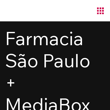
Farmacia
São Paulo
+
MediaBox