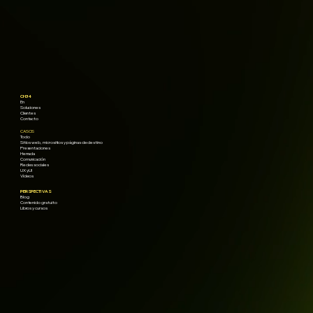
CH34
En
Soluciones
Clientes
Contacto
CASOS
Todo
Sitios web, micrositios y páginas de destino
Presentaciones
Herrada
Comunicación
Redes sociales
UX y UI
Vídeos
PERSPECTIVAS
Blog
Contenido gratuito
Libros y cursos