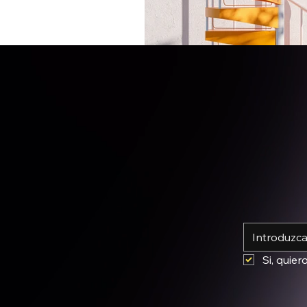
*
Si, quier