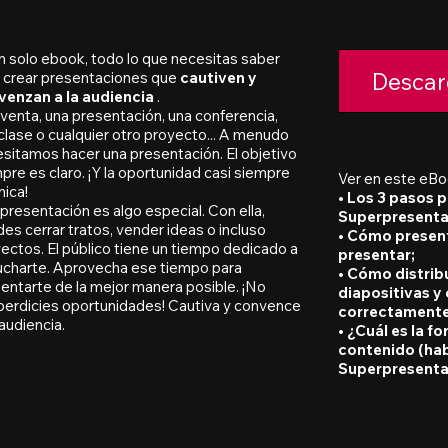
n solo ebook, todo lo que necesitas saber
Descar
 crear presentaciones que
cautiven y
venzan a la audiencia
.
venta, una presentación, una conferencia,
clase o cualquier otro proyecto... A menudo
sitamos hacer una presentación. El objetivo
pre es claro. ¡Y la oportunidad casi siempre
Ver en este eBo
nica!
• Los 3 pasos p
presentación es algo especial. Con ella,
Superpresenta
es cerrar tratos, vender ideas o incluso
• Cómo present
ectos. El público tiene un tiempo dedicado a
presentar;
charte. Aprovecha ese tiempo para
• Cómo distribu
entarte de la mejor manera posible. ¡No
diapositivas y 
erdicies oportunidades! Cautiva y convence
correctamente
 audiencia.
• ¿Cuál es la f
contenido (hab
Superpresenta