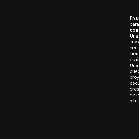
En u
para
con
Una 
una 
nece
siem
es ú
Una 
pued
proy
escu
pres
desp
a tu