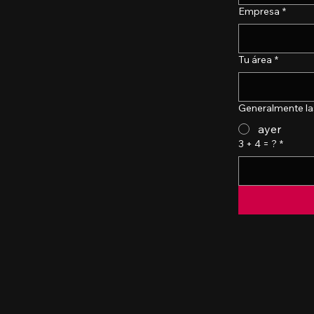
Empresa
*
Tu área
*
Generalmente las
ayer
3 + 4 = ?
*