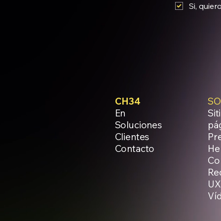
Si, quier
CH34
SO
En
Sit
Soluciones
pág
Clientes
Pr
Contacto
He
Co
Re
UX
Ví