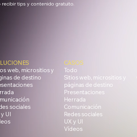
o recibir tips y contenido gratuito.
LUCIONES
CASOS
ios web, micrositios y
Todo
inas de destino
Sitios web, micrositios y
esentaciones
páginas de destino
rrada
Presentaciones
municación
Herrada
des sociales
Comunicación
 y UI
Redes sociales
deos
UX y UI
Vídeos