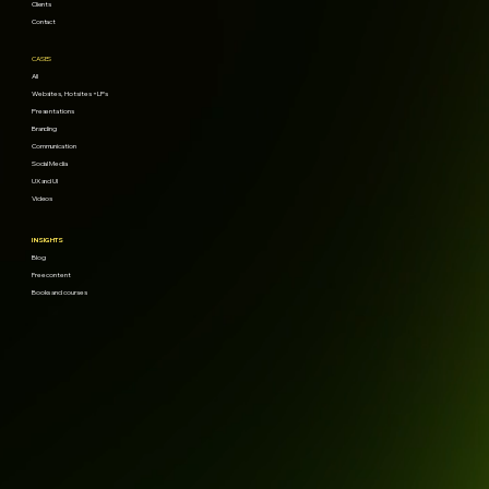
Clients
Contact
CASES
All
Websites, Hotsites + LPs
Presentations
Branding
Communication
Social Media
UX and UI
Videos
INSIGHTS
Blog
Free content
Books and courses