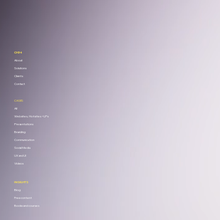
CH34
About
Solutions
Clients
Contact
CASES
All
Websites, Hotsites + LPs
Presentations
Branding
Communication
Social Media
UX and UI
Videos
INSIGHTS
Blog
Free content
Books and courses