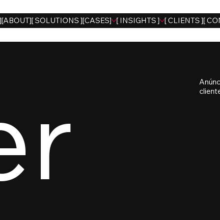
]
[ABOUT]
[ SOLUTIONS ]
[CASES]
[ INSIGHTS ]
[ CLIENTS ]
[ CO
er
Anúnc
client