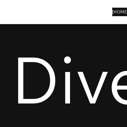
[HOME
Div