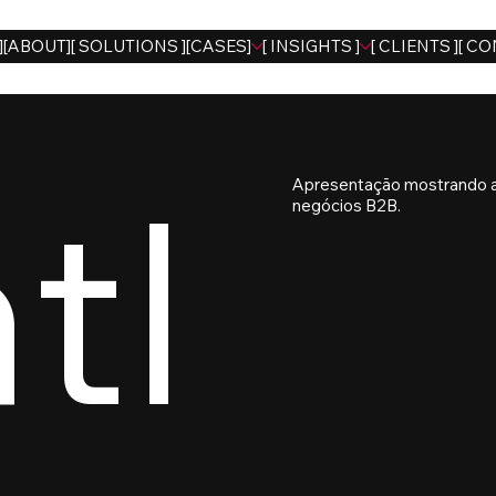
]
[ABOUT]
[ SOLUTIONS ]
[CASES]
[ INSIGHTS ]
[ CLIENTS ]
[ CO
tl
Apresentação mostrando a
negócios B2B.