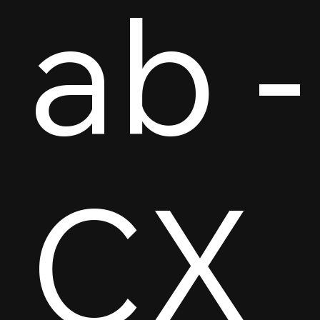
ab -
CX