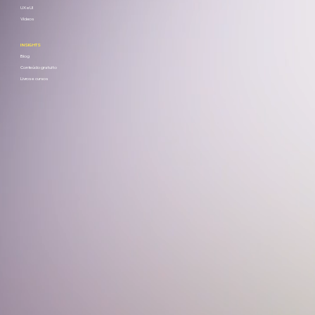
UX e UI
Vídeos
INSIGHTS
Blog
Conteúdo gratuito
Livros e cursos