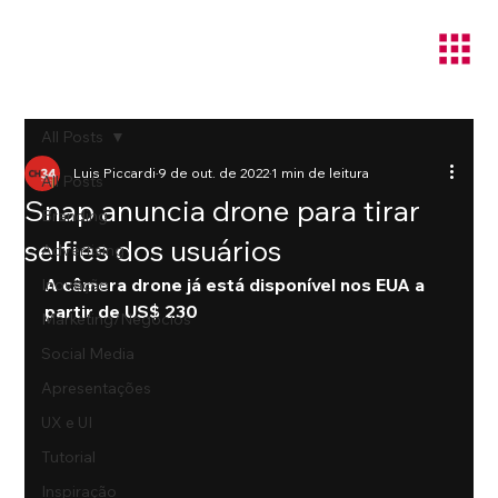
All Posts
Luis Piccardi
9 de out. de 2022
1 min de leitura
All Posts
Snap anuncia drone para tirar
Branding
selfies dos usuários
Advertising
A câmera drone já está disponível nos EUA a 
Inovação
partir de US$ 230
Marketing/Negócios
Social Media
Apresentações
UX e UI
Tutorial
Inspiração