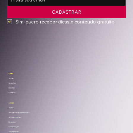
CADASTRAR
Sim, quero receber dicas e conteudo gratuito.
CH34
Sobre
Soluções
Clientes
Contato
CASES
Todos
Websites, Hotsites e LPs
Apresentações
Branding
Comunicação
Social Media