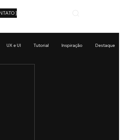
NTATO ]
UX e UI
Tutorial
Inspiração
Destaque