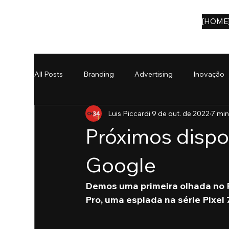
[HOME
All Posts
Branding
Advertising
Inovação
Luis Piccardi
9 de out. de 2022
7 min
Notícias
eBooks
IA
Próximos dispo
Google
Demos uma primeira olhada no Pi
Pro, uma espiada na série Pixel