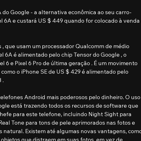
A do Google - a alternativa econômica ao seu carro-
el 6A e custará US $ 449 quando for colocado à venda
es , que usam um processador Qualcomm de médio 
xel 6A é alimentado pelo chip Tensor do Google , o 
 6 e Pixel 6 Pro de última geração . É um movimento 
como o iPhone SE de US $ 429 é alimentado pelo 
. 
elefones Android mais poderosos pelo dinheiro. O uso
ogle está trazendo todos os recursos de software que 
efe para este telefone, incluindo Night Sight para 
Real Tone para tons de pele aprimorados nas fotos e 
is natural. Existem até algumas novas vantagens, como
 objetos que distraem em suas fotos, em vez de 