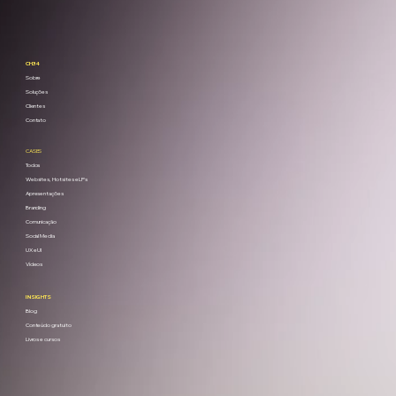
CH34
Sobre
Soluções
Clientes
Contato
CASES
Todos
Websites, Hotsites e LPs
Apresentações
Branding
Comunicação
Social Media
UX e UI
Vídeos
INSIGHTS
Blog
Conteúdo gratuito
Livros e cursos