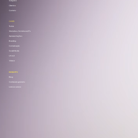
Soluções
Clientes
Contato
CASES
Todos
Websites, Hotsites e LPs
Apresentações
Branding
Comunicação
Social Media
UX e UI
Vídeos
INSIGHTS
Blog
Conteúdo gratuito
Livros e cursos