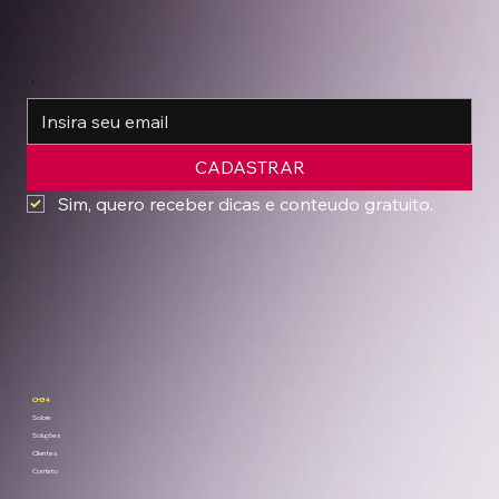
*
CADASTRAR
Sim, quero receber dicas e conteudo gratuito.
CH34
Sobre
Soluções
Clientes
Contato