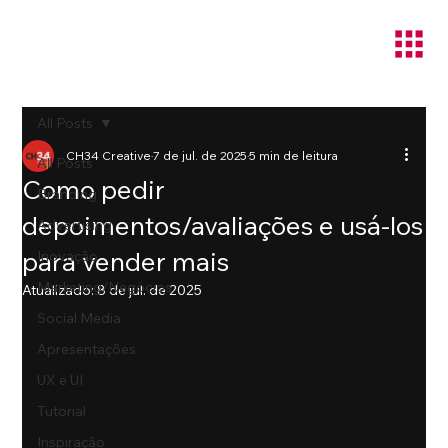
All Posts
CH34 Creative
7 de jul. de 2025
5 min de leitura
All Posts
Como pedir
Branding
depoimentos/avaliações e usá-los
Advertising
para vender mais
Inovação
Marketing/Negócios
Atualizado:
8 de jul. de 2025
Social Media
Apresentações
UX e UI
Tutorial
Inspiração