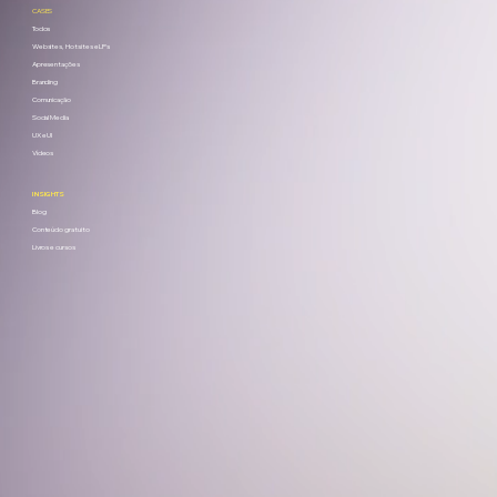
CASES
Todos
Websites, Hotsites e LPs
Apresentações
Branding
Comunicação
Social Media
UX e UI
Vídeos
INSIGHTS
Blog
Conteúdo gratuito
Livros e cursos