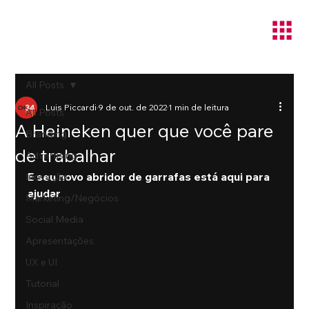
All Posts
Luis Piccardi
9 de out. de 2022
1 min de leitura
All Posts
A Heineken quer que você pare
Branding
de trabalhar
Advertising
E seu novo abridor de garrafas está aqui para 
Inovação
ajudar
Marketing/Negócios
Social Media
Apresentações
UX e UI
Tutorial
Inspiração