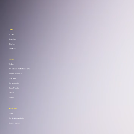
CH34
Sobre
Soluções
Clientes
Contato
CASES
Todos
Websites, Hotsites e LPs
Apresentações
Branding
Comunicação
Social Media
UX e UI
Vídeos
INSIGHTS
Blog
Conteúdo gratuito
Livros e cursos