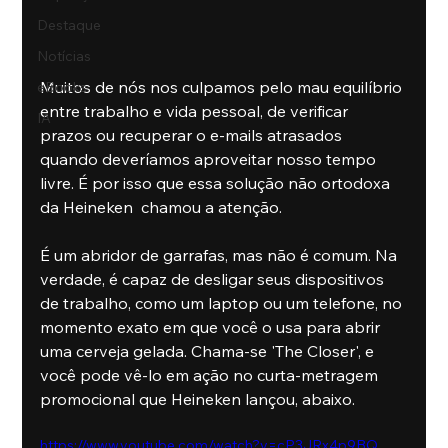
Destaque
Notícias
Muitos de nós nos culpamos pelo mau equilíbrio 
eBooks
entre trabalho e vida pessoal, de verificar 
IA
prazos ou recuperar o e-mails atrasados 
quando deveríamos aproveitar nosso tempo 
livre. É por isso que essa solução não ortodoxa 
da Heineken  chamou a atenção.
É um abridor de garrafas, mas não é comum. Na 
verdade, é capaz de desligar seus dispositivos 
de trabalho, como um laptop ou um telefone, no 
momento exato em que você o usa para abrir 
uma cerveja gelada. Chama-se 'The Closer', e 
você pode vê-lo em ação no curta-metragem 
promocional que Heineken lançou, abaixo.
https://www.youtube.com/watch?v=cP3JRx4p9BQ