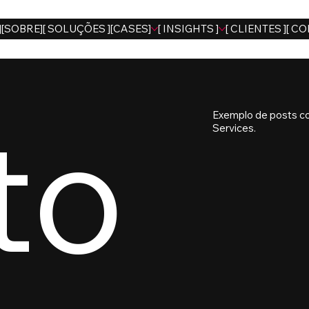
]
[SOBRE]
[ SOLUÇÕES ]
[CASES]
[ INSIGHTS ]
[ CLIENTES ]
[ CO
to
Exemplo de posts c
Services.