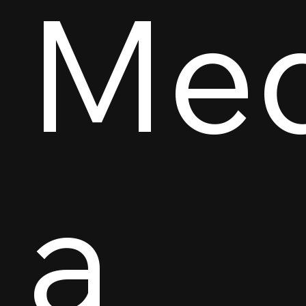
Med
a