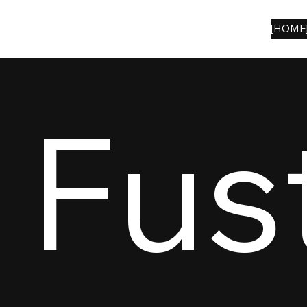
[HOME
Fus