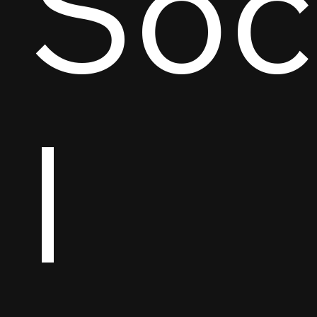
Soc
l